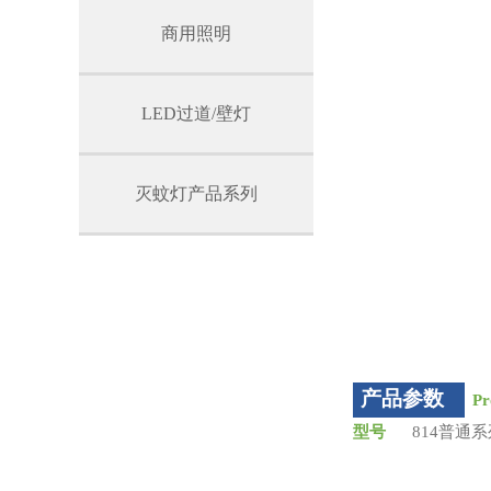
商用照明
LED过道/壁灯
灭蚊灯产品系列
产品参数
Pr
型号
814普
规
规