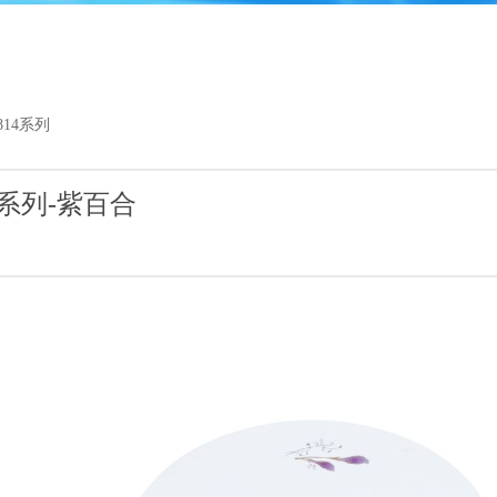
1
2
3
4
5
814系列
通系列-紫百合