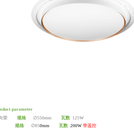
oduct parameter
欣欣向荣
规格
∅550mm
瓦数
125W
格
∅85
0mm
瓦数
200W
带遥控