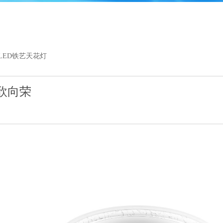
1
2
3
4
5
LED铁艺天花灯
欣欣向荣