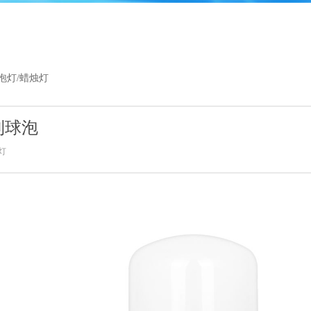
1
2
3
4
5
球泡灯/蜡烛灯
利球泡
灯