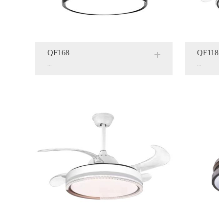
QF168
QF118
...
...