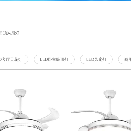
1
2
3
4
5
D吊顶风扇灯
ED客厅天花灯
LED卧室吸顶灯
LED风扇灯
商