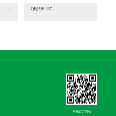
QF战神 887
...
秋福官方网站