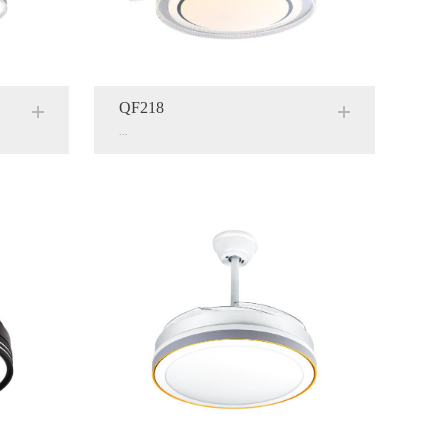
QF218
...