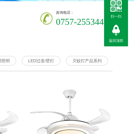
咨询电话：
扫一扫
075
7-25534411
返回顶部
用照明
LED过道/壁灯
灭蚊灯产品系列