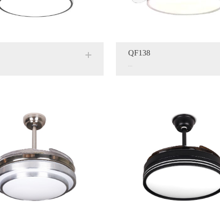
QF138
...