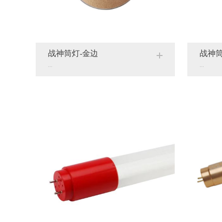
战神筒灯-金边
战神筒
...
...