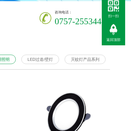
咨询电话：
扫一扫
075
7-25534411
返回顶部
用照明
LED过道/壁灯
灭蚊灯产品系列