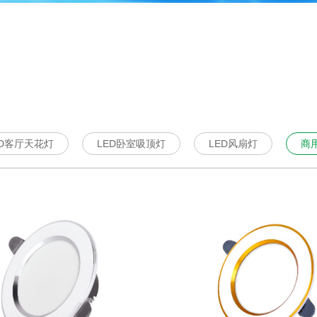
1
2
3
4
5
ED客厅天花灯
LED卧室吸顶灯
LED风扇灯
商