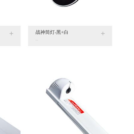
战神筒灯-黑+白
...