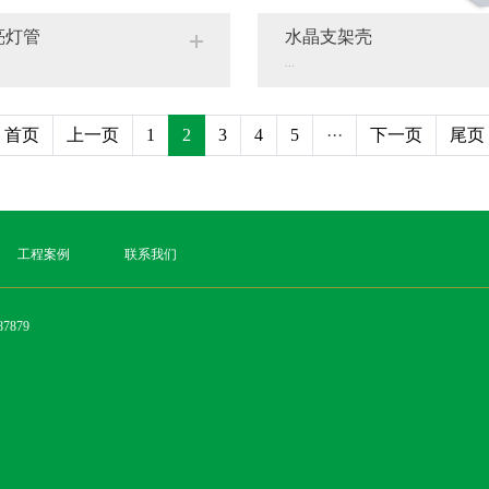
亮灯管
水晶支架壳
...
首页
上一页
1
2
3
4
5
···
下一页
尾页
工程案例
联系我们
7879